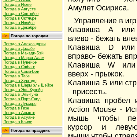
Погода в Июле
Амулет Осириса.
Погода в Августе
Погода в Сентябре
Погода в Октябре
Управление в игр
Погода в Ноябре
Клавиша A или 
Погода в Декабре
Погода по городам
влево - бежать вле
Погода в Александрии
Клавиша D или 
Погода в Дахабе
Погода в Макади-Бэй
вправо- бежать впр
Погода в Марса-Алам
Погода в Нувейбе
Клавиша W или 
Погода в Сафаге
Погода в Сома-Бэй
вверх - прыжок.
Погода в Табе
Клавиша S или стр
Погода в Хургаде
Погода в Шарм эль Шэйхе
- присесть.
Погода в Эль Кузейр
Погода в Эль-Гуна
Клавиша пробел и
Погода в Порт-Саид
Погода в Луксоре
Action Mouse - Ис
Погода в Гизе
Погода в Асьюте
мышь чтобы пер
Погода в Асуане
Погода в Каире
курсор и левую
Погода на праздник
мыши чтобы стреля