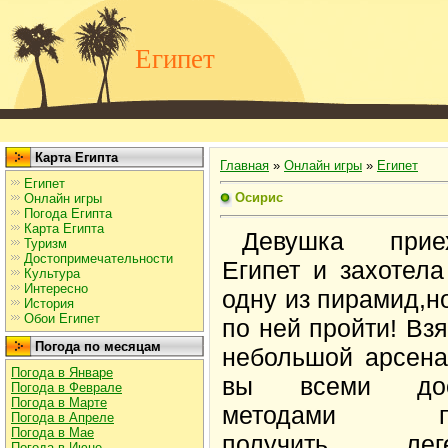
Египет
Карта Египта
Главная
»
Онлайн игры
»
Египет
Египет
Осирис
Онлайн игры
Погода Египта
Карта Египта
Девушка при
Туризм
Достопримечательности
Египет и захотела
Культура
Интересно
одну из пирамид,но
История
Обои Египет
по ней пройти! Взя
Погода по месяцам
небольшой арсена
Погода в Январе
вы всеми дос
Погода в Феврале
Погода в Марте
методами пыт
Погода в Апреле
Погода в Мае
получить леге
Погода в Июне