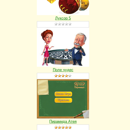
Луксор 5
Поле чудес
Пирамида Атея