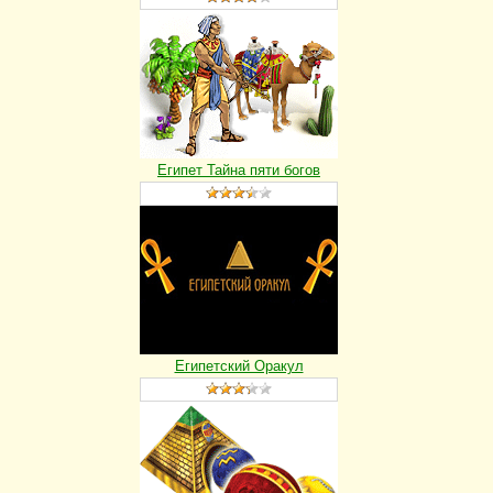
Египет Тайна пяти богов
Египетский Оракул