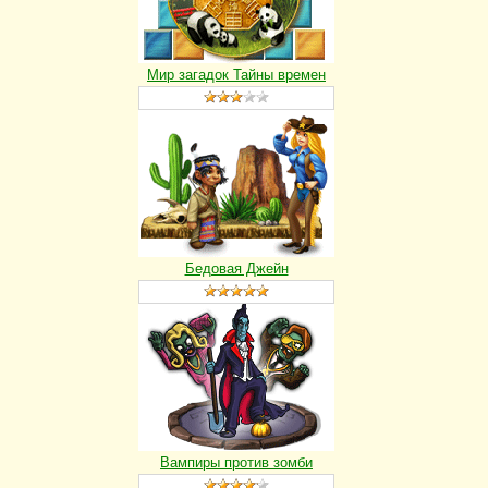
Мир загадок Тайны времен
Бедовая Джейн
Вампиры против зомби